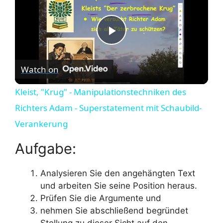
P
Watch on
l
Kleist, "Krug" - Manipulationstechniken des
a
Richters Adam - Superstatement mit Schaubild-
Verankerung
y
Aufgabe:
V
Analysieren Sie den angehängten Text
und arbeiten Sie seine Position heraus.
i
Prüfen Sie die Argumente und
nehmen Sie abschließend begründet