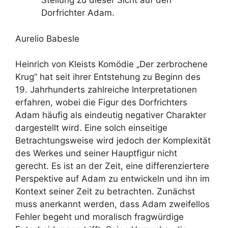
d
Stellung zu dieser Sicht auf den
Dorfrichter Adam.
e
Aurelio Babesle
o
Heinrich von Kleists Komödie „Der zerbrochene
Krug“ hat seit ihrer Entstehung zu Beginn des
19. Jahrhunderts zahlreiche Interpretationen
erfahren, wobei die Figur des Dorfrichters
Adam häufig als eindeutig negativer Charakter
dargestellt wird. Eine solch einseitige
Betrachtungsweise wird jedoch der Komplexität
des Werkes und seiner Hauptfigur nicht
gerecht. Es ist an der Zeit, eine differenziertere
Perspektive auf Adam zu entwickeln und ihn im
Kontext seiner Zeit zu betrachten. Zunächst
muss anerkannt werden, dass Adam zweifellos
Fehler begeht und moralisch fragwürdige