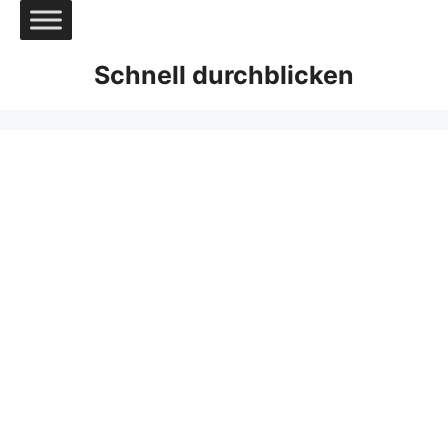
Zum
Inhalt
springen
Schnell durchblicken