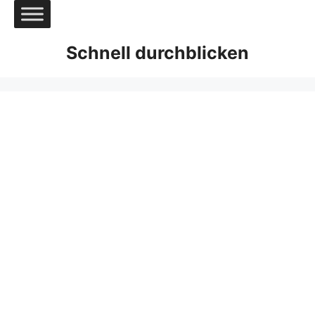
Zum
Inhalt
springen
Schnell durchblicken