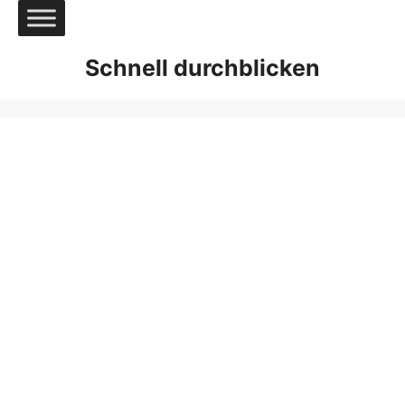
Zum
Inhalt
springen
Schnell durchblicken