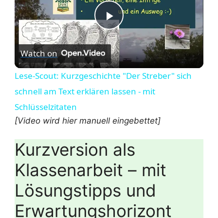
P
Watch on
l
Lese-Scout: Kurzgeschichte "Der Streber" sich
a
schnell am Text erklären lassen - mit
Schlüsselzitaten
y
[Video wird hier manuell eingebettet]
V
Kurzversion als
Klassenarbeit – mit
i
Lösungstipps und
d
Erwartungshorizont