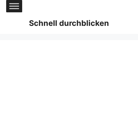
Zum
Inhalt
springen
Schnell durchblicken