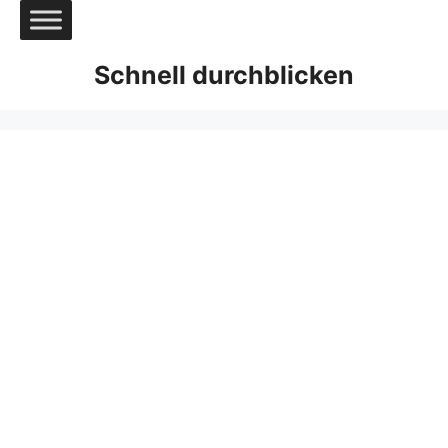
Zum
Inhalt
springen
Schnell durchblicken