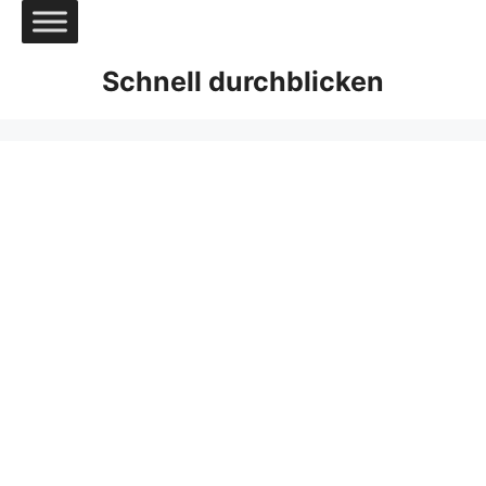
Zum
Inhalt
springen
Schnell durchblicken