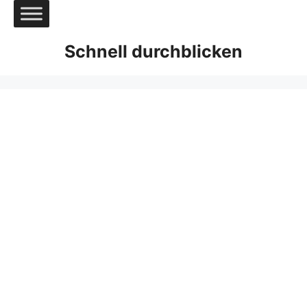
Zum
Inhalt
springen
Schnell durchblicken