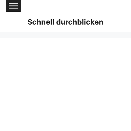
Zum
Inhalt
springen
Schnell durchblicken