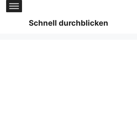
Zum
Inhalt
springen
Schnell durchblicken