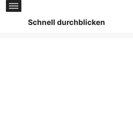
Zum
Inhalt
springen
Schnell durchblicken