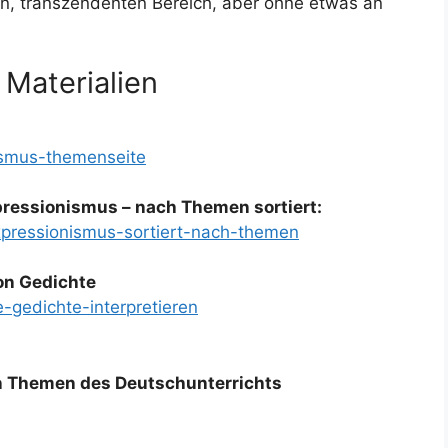
en, transzendenten Bereich, aber ohne etwas an
 Materialien
ismus-themenseite
ressionismus – nach Themen sortiert:
xpressionismus-sortiert-nach-themen
on Gedichte
-gedichte-interpretieren
en Themen des Deutschunterrichts