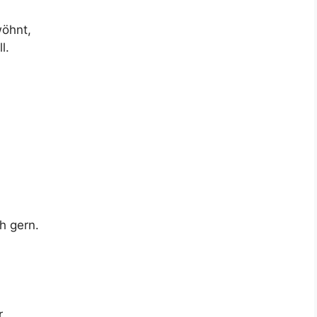
wöhnt,
l.
h gern.
r.