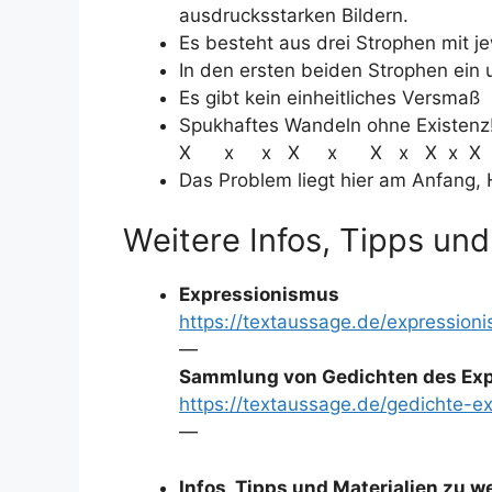
ausdrucksstarken Bildern.
Es besteht aus drei Strophen mit je
In den ersten beiden Strophen ein 
Es gibt kein einheitliches Versmaß
Spukhaftes Wandeln ohne Existenz
X x x X x X x X x X
Das Problem liegt hier am Anfang,
Weitere Infos, Tipps und
Expressionismus
https://textaussage.de/expression
—
Sammlung von Gedichten des Exp
https://textaussage.de/gedichte-e
—
Infos, Tipps und Materialien zu 