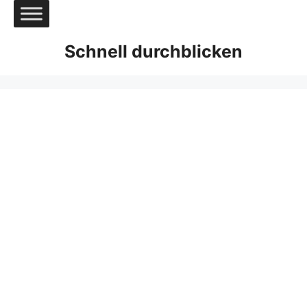
Zum
Inhalt
springen
Schnell durchblicken