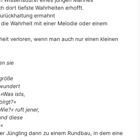
en Wissensdurst eines jungen Mannes
ch dort tiefste Wahrheiten erhofft.
Zurückhaltung ermahnt
 die Wahrheit mit einer Melodie oder einem
eit verloren, wenn man auch nur einen kleinen
en sie
ngröße
rwundert
 »Was ists,
birgt?«
Wie?« ruft jener,
 und diese
?«
er Jüngling dann zu einem Rundbau, in dem eine