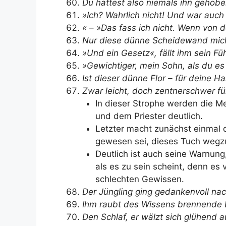
Du hättest also niemals ihn gehob
»Ich? Wahrlich nicht! Und war auch
« – »Das fass ich nicht. Wenn von 
Nur diese dünne Scheidewand mich
»Und ein Gesetz«, fällt ihm sein Füh
»Gewichtiger, mein Sohn, als du es
Ist dieser dünne Flor – für deine H
Zwar leicht, doch zentnerschwer f
In dieser Strophe werden die M
und dem Priester deutlich.
Letzter macht zunächst einmal d
gewesen sei, dieses Tuch weg
Deutlich ist auch seine Warnung
als es zu sein scheint, denn es
schlechten Gewissen.
Der Jüngling ging gedankenvoll na
Ihm raubt des Wissens brennende 
Den Schlaf, er wälzt sich glühend 