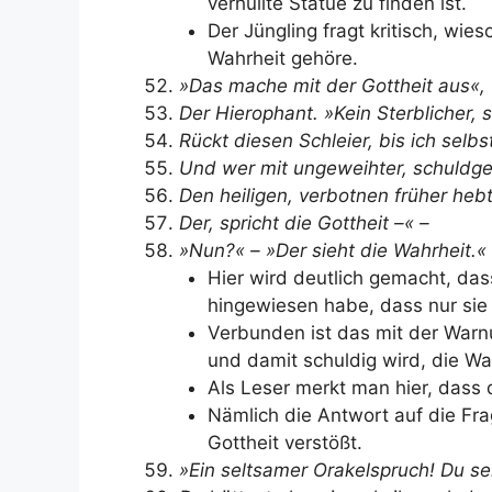
verhüllte Statue zu finden ist.
Der Jüngling fragt kritisch, wie
Wahrheit gehöre.
»Das mache mit der Gottheit aus«, 
Der Hierophant. »Kein Sterblicher, s
Rückt diesen Schleier, bis ich selbs
Und wer mit ungeweihter, schuldg
Den heiligen, verbotnen früher hebt
Der, spricht die Gottheit –« –
»Nun?« – »Der sieht die Wahrheit.«
Hier wird deutlich gemacht, das
hingewiesen habe, dass nur sie
Verbunden ist das mit der Warn
und damit schuldig wird, die W
Als Leser merkt man hier, dass 
Nämlich die Antwort auf die Fr
Gottheit verstößt.
»Ein seltsamer Orakelspruch! Du se