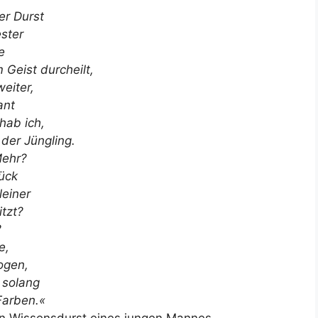
er Durst
ester
e
Geist durcheilt,
weiter,
ant
hab ich,
 der Jüngling.
Mehr?
lück
leiner
tzt?
?
e,
ogen,
, solang
Farben.«