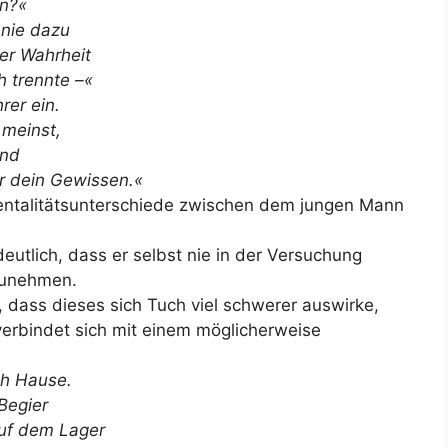
en?«
 nie dazu
der Wahrheit
 trennte –«
rer ein.
 meinst,
and
ür dein Gewissen.«
entalitätsunterschiede zwischen dem jungen Mann
eutlich, dass er selbst nie in der Versuchung
zunehmen.
, dass dieses sich Tuch viel schwerer auswirke,
 verbindet sich mit einem möglicherweise
ch Hause.
Begier
auf dem Lager