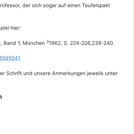
ofessor, der sich sogar auf einen Teufelspakt
iel hier:
3
ke, Band 1, München
1962, S. 224-226,239-240.
05595541
iver Schrift und unsere Anmerkungen jeweils unter
n