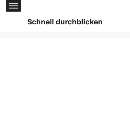
Zum
Inhalt
springen
Schnell durchblicken