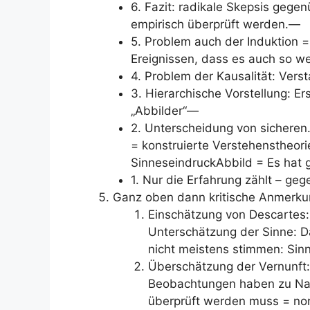
6. Fazit: radikale Skepsis gegen
empirisch überprüft werden.—
5. Problem auch der Induktion =
Ereignissen, dass es auch so 
4. Problem der Kausalität: Vers
3. Hierarchische Vorstellung: Er
„Abbilder“—
2. Unterscheidung von sicheren
= konstruierte Verstehenstheorie
SinneseindruckAbbild = Es hat g
1. Nur die Erfahrung zählt – ge
Ganz oben dann kritische Anmerkun
Einschätzung von Descartes:
Unterschätzung der Sinne: Da
nicht meistens stimmen: Sin
Überschätzung der Vernunft: 
Beobachtungen haben zu Nac
überprüft werden muss = no