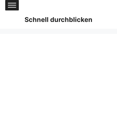
Zum
Inhalt
springen
Schnell durchblicken