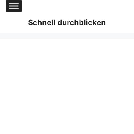
Zum
Inhalt
springen
Schnell durchblicken