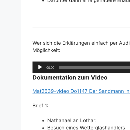
Darunter dann eine genauere Erläut
Wer sich die Erklärungen einfach per Audio
Möglichkeit:
Audio-
00:00
Player
Dokumentation zum Video
Mat2639-video Do1147 Der Sandmann Inh
Brief 1:
Nathanael an Lothar:
Besuch eines Wetterglashändlers