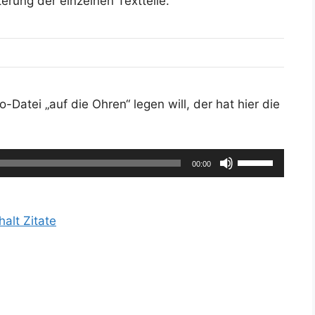
erung der einzelnen Textteile.
-Datei „auf die Ohren“ legen will, der hat hier die
Pfeiltasten
00:00
Hoch/Runter
benutzen,
um
alt Zitate
die
Lautstärke
zu
regeln.