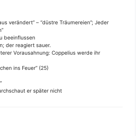
us verändert” – “düstre Träumereien”; Jeder
n”
zu beeinflussen
n; der reagiert sauer.
sterer Vorausahnung: Coppelius werde ihr
chen ins Feuer” (25)
”
urchschaut er später nicht