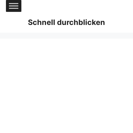
Zum
Inhalt
springen
Schnell durchblicken