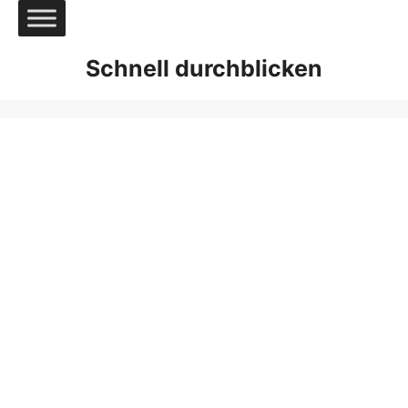
Zum
Inhalt
springen
Schnell durchblicken