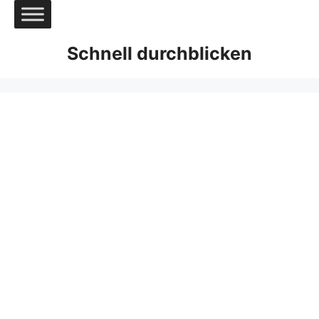
Zum
Inhalt
springen
Schnell durchblicken