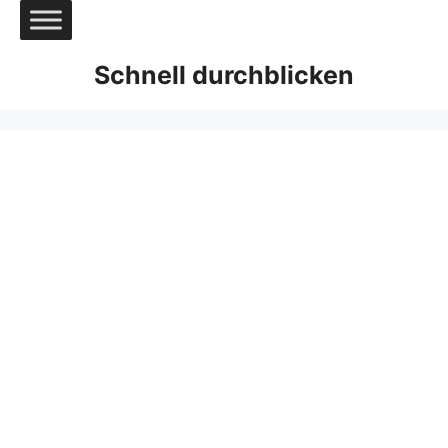
Zum
Inhalt
springen
Schnell durchblicken