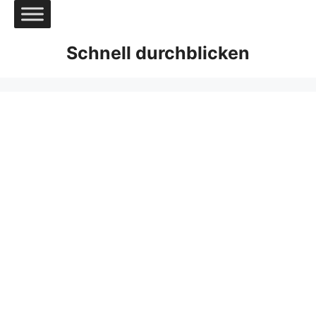
Zum
Inhalt
springen
Schnell durchblicken