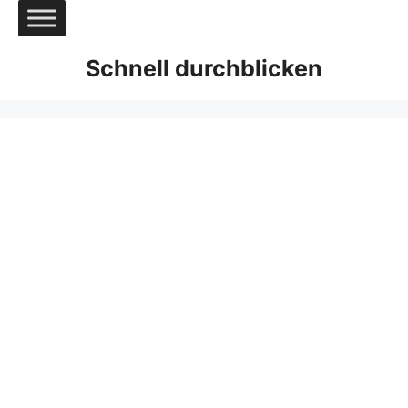
Zum
Inhalt
springen
Schnell durchblicken