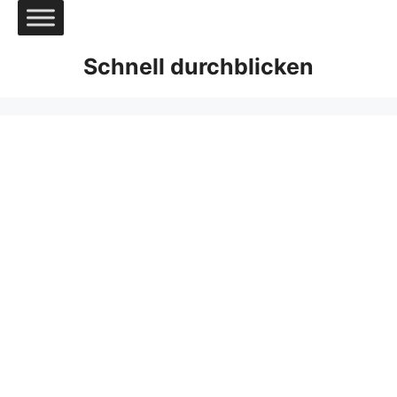
Zum
Inhalt
springen
Schnell durchblicken