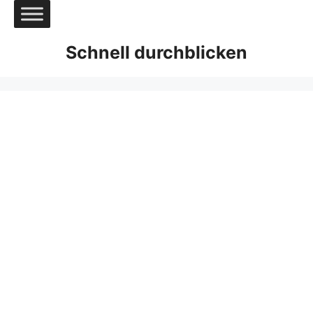
Zum
Inhalt
springen
Schnell durchblicken