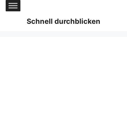
Zum
Inhalt
springen
Schnell durchblicken