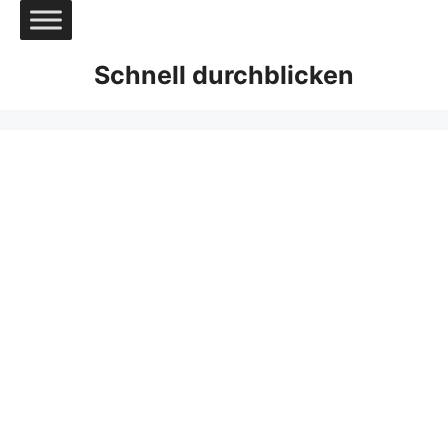
Zum
Inhalt
springen
Schnell durchblicken