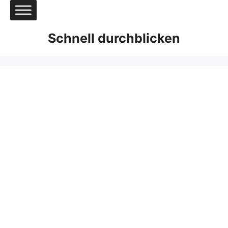
Zum
Inhalt
springen
Schnell durchblicken