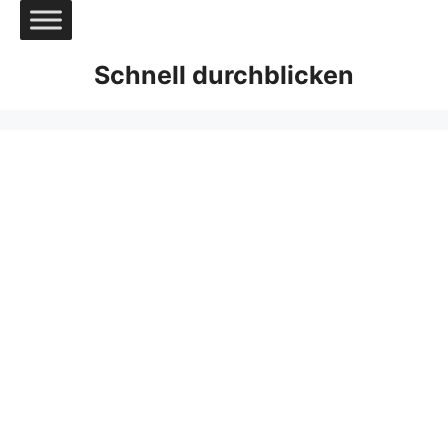
Zum
Inhalt
springen
Schnell durchblicken