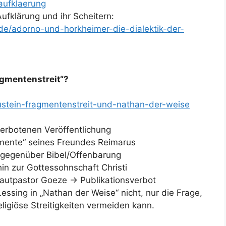
aufklaerung
ufklärung und ihr Scheitern:
.de/adorno-und-horkheimer-die-dialektik-der-
gmentenstreit“?
austein-fragmentenstreit-und-nathan-der-weise
 verbotenen Veröffentlichung
agmente“ seines Freundes Reimarus
t gegenüber Bibel/Offenbarung
hin zur Gottessohnschaft Christi
autpastor Goeze -> Publikationsverbot
Lessing in „Nathan der Weise“ nicht, nur die Frage,
igiöse Streitigkeiten vermeiden kann.