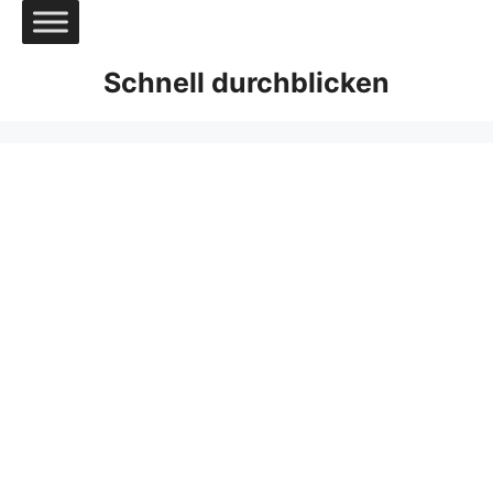
Zum
Inhalt
springen
Schnell durchblicken