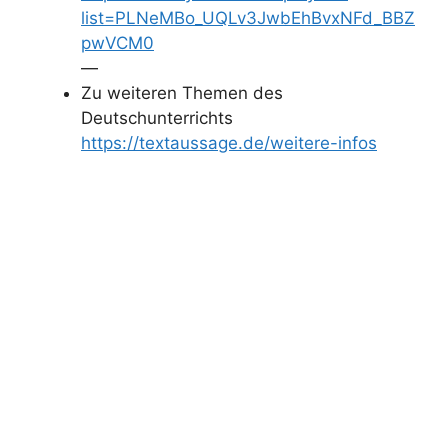
list=PLNeMBo_UQLv3JwbEhBvxNFd_BBZ
pwVCM0
—
Zu weiteren Themen des
Deutschunterrichts
https://textaussage.de/weitere-infos