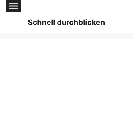
Zum
Inhalt
springen
Schnell durchblicken