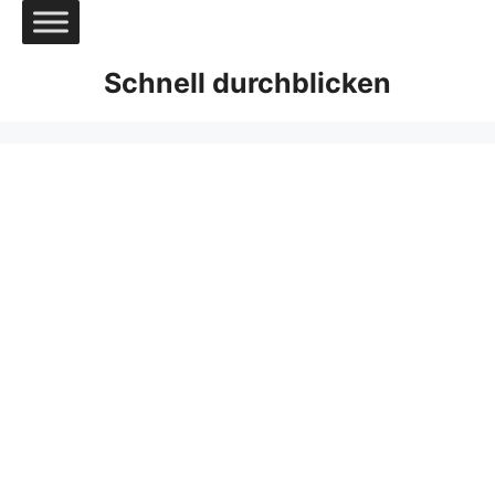
Zum
Inhalt
springen
Schnell durchblicken