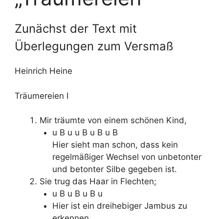
Zunächst der Text mit
Überlegungen zum Versmaß
Heinrich Heine
Träumereien I
Mir träumte von einem schönen Kind,
u B u u B u B u B
Hier sieht man schon, dass kein
regelmäßiger Wechsel von unbetonter
und betonter Silbe gegeben ist.
Sie trug das Haar in Flechten;
u B u B u B u
Hier ist ein dreihebiger Jambus zu
erkennen.