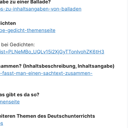
abe zu einer Ballade?
pps-zu-inhaltsangaben-von-balladen
dichten
abe-gedicht-themenseite
e bei Gedichten:
t?list=PLNeMBo_UQLv15i2XjGyTTonIvohZK6tH3
sammen? (Inhaltsbeschreibung, Inhaltsangabe)
wie-fasst-man-einen-sachtext-zusammen-
s gibt es da so?
emenseite
weiteren Themen des Deutschunterrichts
os