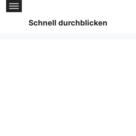
Zum
Inhalt
springen
Schnell durchblicken