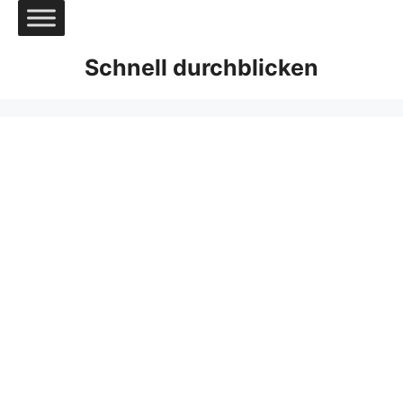
Zum
Inhalt
springen
Schnell durchblicken