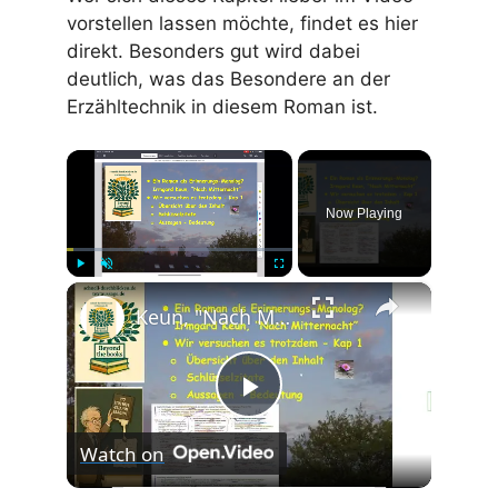
vorstellen lassen möchte, findet es hier
direkt. Besonders gut wird dabei
deutlich, was das Besondere an der
Erzähltechnik in diesem Roman ist.
×
Now Playing
×
Play
Unmute
Fullscreen
Keun, "Nach Mitternacht" - Kap 1 - Schneller Überblick Inhalt, Schlüsselzitate, Aussagen, Anregungen
P
Watch on
l