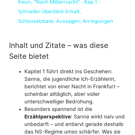
Keun, "Nach Mitternacht" - Kap 1 -
Schneller Überblick Inhalt,
a
Schlüsselzitate, Aussagen, Anregungen
y
Inhalt und Zitate – was diese
V
Seite bietet
i
Kapitel 1 führt direkt ins Geschehen:
Sanna, die jugendliche Ich-Erzählerin,
d
berichtet von einer Nacht in Frankfurt –
scheinbar alltäglich, aber voller
unterschwelliger Bedrohung.
e
Besonders spannend ist die
Erzählperspektive
: Sanna wirkt naiv und
o
unbedarft – und entlarvt gerade deshalb
das NS-Regime umso schärfer. Was sie