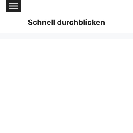
Zum
Inhalt
springen
Schnell durchblicken