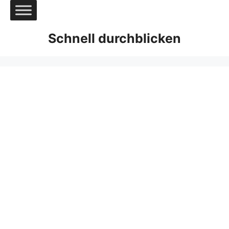
Zum
Inhalt
springen
Schnell durchblicken