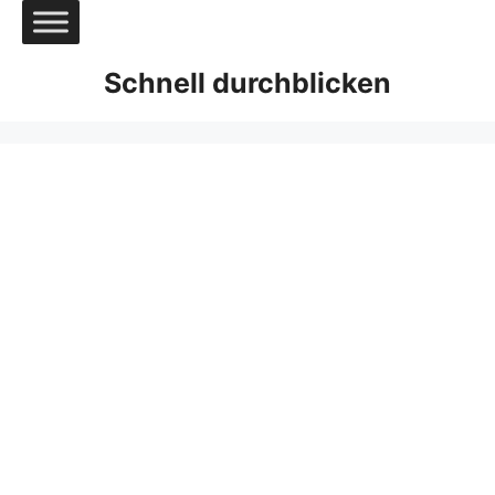
Zum
Inhalt
springen
Schnell durchblicken