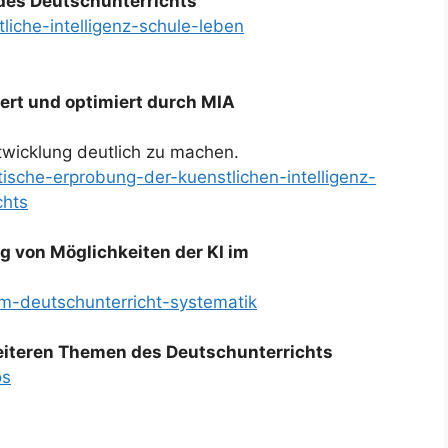
 des Deutschunterrichts
liche-intelligenz-schule-leben
liert und optimiert durch MIA
ntwicklung deutlich zu machen.
tische-erprobung-der-kuenstlichen-intelligenz-
chts
 von Möglichkeiten der KI im
-im-deutschunterricht-systematik
weiteren Themen des Deutschunterrichts
os