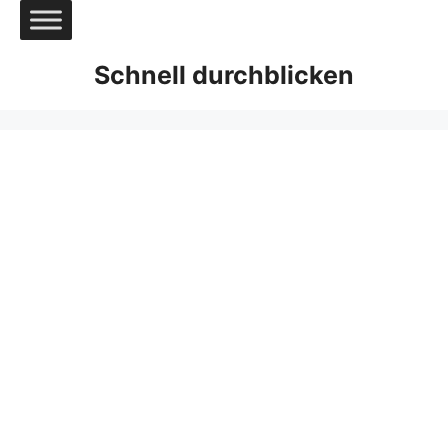
Zum
Inhalt
springen
Schnell durchblicken