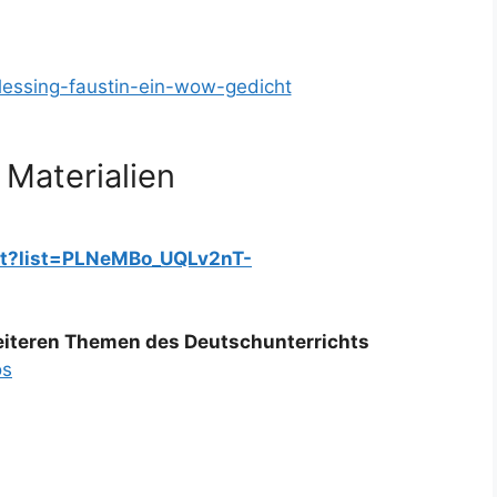
/lessing-faustin-ein-wow-gedicht
 Materialien
st?list=PLNeMBo_UQLv2nT-
weiteren Themen des Deutschunterrichts
os