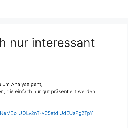
ch nur interessant
ie um Analyse geht,
, die einfach nur gut präsentiert werden.
t=PLNeMBo_UQLv2nT-vC5etdlUdEUsPg2TpY