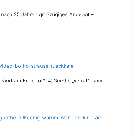
 nach 25 Jahren großzügiges Angebot –
/video-botho-strauss-rueckkehr
s Kind am Ende tot? ￼ Goethe „verrät“ damit
de/goethe-erlkoenig-warum-war-das-kind-am-