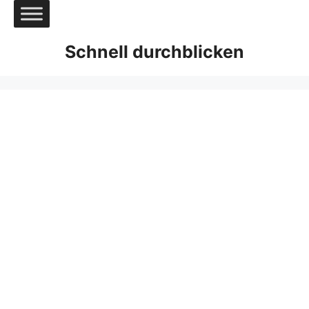
Zum
Inhalt
springen
Schnell durchblicken