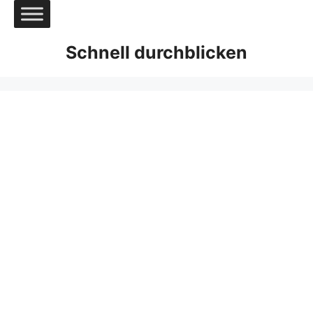
Zum
Inhalt
springen
Schnell durchblicken