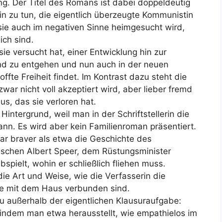
ung. Der Titel des Romans ist dabei doppeldeutig
rin zu tun, die eigentlich überzeugte Kommunistin
sie auch im negativen Sinne heimgesucht wird,
eich sind.
 sie versucht hat, einer Entwicklung hin zur
nd zu entgehen und nun auch in der neuen
ffte Freiheit findet. Im Kontrast dazu steht die
war nicht voll akzeptiert wird, aber lieber fremd
us, das sie verloren hat.
intergrund, weil man in der Schriftstellerin die
nn. Es wird aber kein Familienroman präsentiert.
gar braver als etwa die Geschichte des
ischen Albert Speer, dem Rüstungsminister
spielt, wohin er schließlich fliehen muss.
die Art und Weise, wie die Verfasserin die
die mit dem Haus verbunden sind.
 außerhalb der eigentlichen Klausuraufgabe:
indem man etwa herausstellt, wie empathielos im