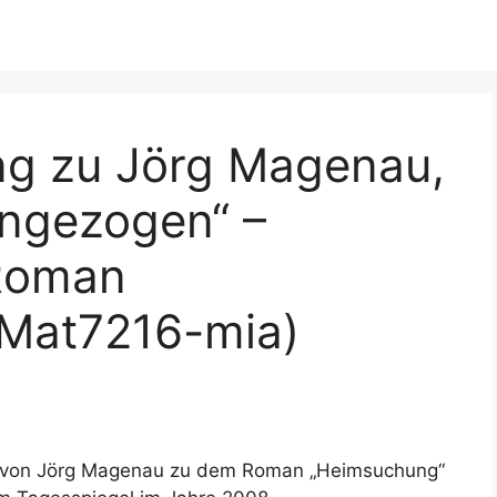
ng zu Jörg Magenau,
ingezogen“ –
Roman
(Mat7216-mia)
n von Jörg Magenau zu dem Roman „Heimsuchung“