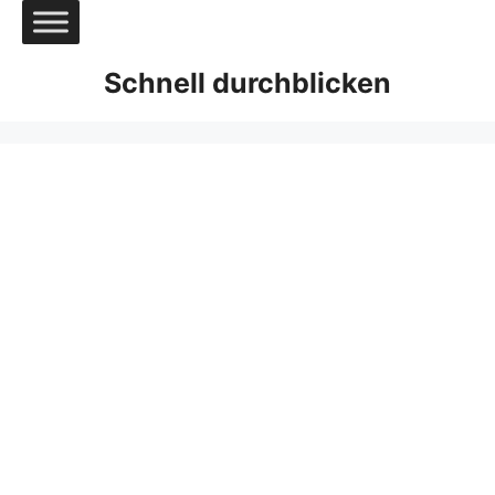
Zum
Inhalt
springen
Schnell durchblicken