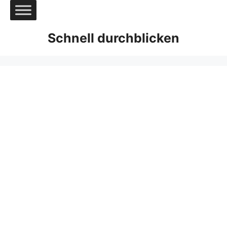
Zum
Inhalt
springen
Schnell durchblicken